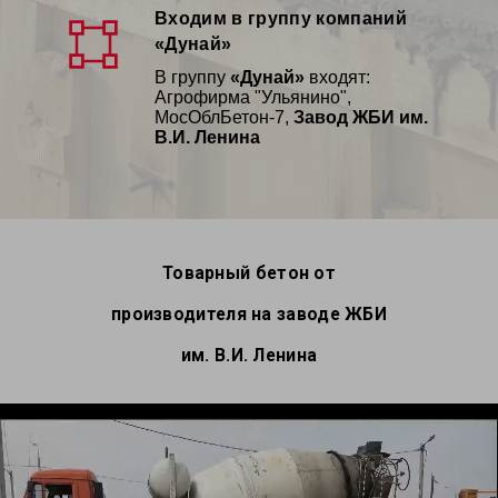
Входим в группу компаний
«Дунай»
В группу
«Дунай»
входят:
Агрофирма "Ульянино",
МосОблБетон-7,
Завод ЖБИ им.
В.И. Ленина
Товарный бетон от
производителя на заводе ЖБИ
им. В.И. Ленина