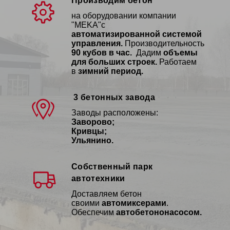
Производим бетон
на оборудовании компании
"MEKA"с
автоматизированной
системой
управления.
Производительность
90 кубов в час.
Дадим
объемы
для больших строек.
Работаем
в
зимний период.
3 бетонных завода
Заводы расположены:
Заворово;
Кривцы;
Ульянино.
Собственный парк
автотехники
Доставляем бетон
своими
автомиксерами
.
Обеспечим
автобетононасосом.