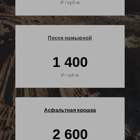
₽ / куб м
Песок намывной
1 400
₽ / куб м
Асфальтная крошка
2 600