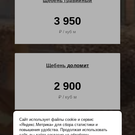
Щебень гравийный
3 950
₽ / куб м
Щебень
доломит
2 900
₽ / куб м
Сайт использует файлы cookie и сервис
«Яндекс.Метрика» для сбора статистики и
повышения удобства. Продолжая использовать
Щебень
вторичный
сайт, вы даёте согласие на обработку